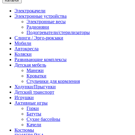
Каталог
Электрокачели
Электронные устройства
Электронные весы
Радионяни
Подогреватели/стерилизаторы
Слинги / Эрго-рюкзаки
Мобили
Автокресла
Коляски
Развивающие комплексы
Детская мебель
Манежи
Кроватки
Стульчики для кормления
Ходунки/Прыгунки
Детский транспорт
Игрушки
Активные игры
Горки
Батуты
Сухие бассейны
Качели
Костюмы