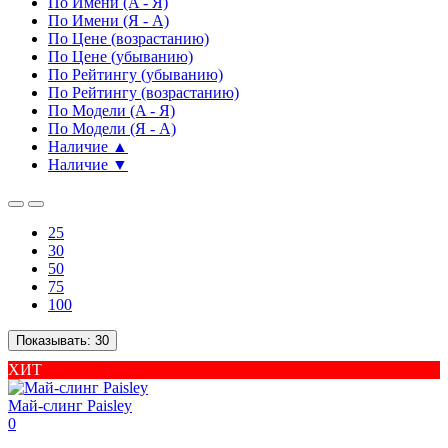
По Имени (A - Я)
По Имени (Я - A)
По Цене (возрастанию)
По Цене (убыванию)
По Рейтингу (убыванию)
По Рейтингу (возрастанию)
По Модели (A - Я)
По Модели (Я - A)
Наличие ▲
Наличие ▼
25
30
50
75
100
Показывать:
30
ХИТ
Май-слинг Paisley
0