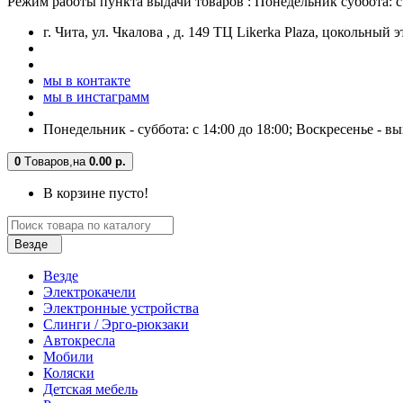
Режим работы пункта выдачи товаров : Понедельник суббота: с 
г. Чита, ул. Чкалова , д. 149 ТЦ Likerka Plaza, цокольный 
мы в контакте
мы в инстаграмм
Понедельник - суббота: с 14:00 до 18:00; Воскресенье - в
0
Tоваров,
на
0.00 р.
В корзине пусто!
Везде
Везде
Электрокачели
Электронные устройства
Слинги / Эрго-рюкзаки
Автокресла
Мобили
Коляски
Детская мебель