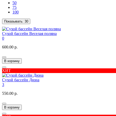
50
75
100
Показывать:
30
Сухой бассейн Веселая поляна
0
600.00 р.
В корзину
ХИТ
Сухой бассейн Дюна
3
550.00 р.
В корзину