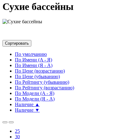
Сухие бассейны
Сортировать
По умолчанию
По Имени (A - Я)
По Имени (Я - A)
По Цене (возрастанию)
По Цене (убыванию)
По Рейтингу (убыванию)
По Рейтингу (возрастанию)
По Модели (A - Я)
По Модели (Я - A)
Наличие ▲
Наличие ▼
25
30