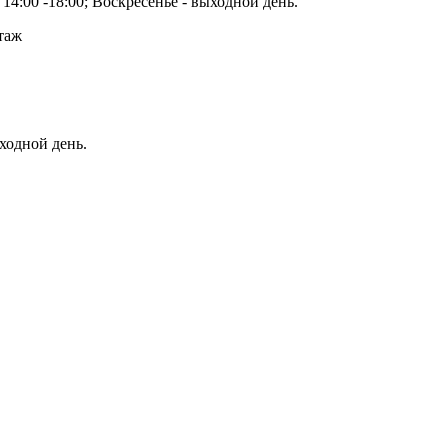
14:00 -18:00; Воскресенье - выходной день.
этаж
ыходной день.