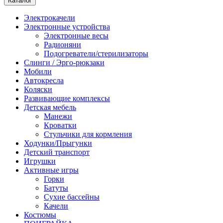
Каталог
Электрокачели
Электронные устройства
Электронные весы
Радионяни
Подогреватели/стерилизаторы
Слинги / Эрго-рюкзаки
Мобили
Автокресла
Коляски
Развивающие комплексы
Детская мебель
Манежи
Кроватки
Стульчики для кормления
Ходунки/Прыгунки
Детский транспорт
Игрушки
Активные игры
Горки
Батуты
Сухие бассейны
Качели
Костюмы