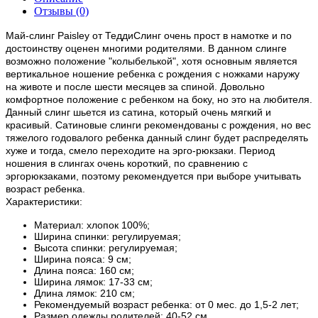
Отзывы (0)
Май-слинг Paisley от ТеддиСлинг очень прост в намотке и по
достоинству оценен многими родителями. В данном слинге
возможно положение "колыбелькой", хотя основным является
вертикальное ношение ребенка с рождения с ножками наружу
на животе и после шести месяцев за спиной. Довольно
комфортное положение с ребенком на боку, но это на любителя.
Данный слинг шьется из сатина, который очень мягкий и
красивый. Сатиновые слинги рекомендованы с рождения, но вес
тяжелого годовалого ребенка данный слинг будет распределять
хуже и тогда, смело переходите на эрго-рюкзаки. Период
ношения в слингах очень короткий, по сравнению с
эргорюкзаками, поэтому рекомендуется при выборе учитывать
возраст ребенка.
Характеристики:
Материал: хлопок 100%;
Ширина спинки: регулируемая;
Высота спинки: регулируемая;
Ширина пояса: 9 см;
Длина пояса: 160 см;
Ширина лямок: 17-33 см;
Длина лямок: 210 см;
Рекомендуемый возраст ребенка: от 0 мес. до 1,5-2 лет;
Размер одежды родителей: 40-52 см.