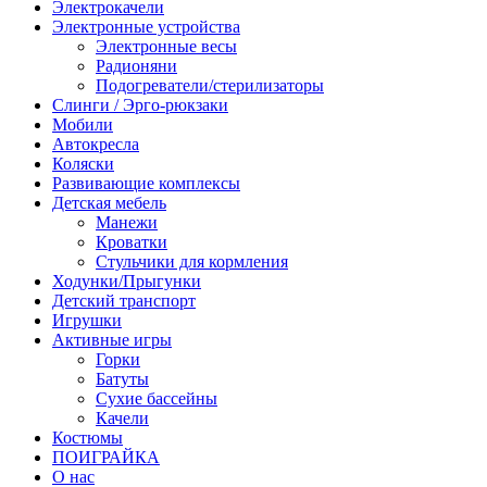
Электрокачели
Электронные устройства
Электронные весы
Радионяни
Подогреватели/стерилизаторы
Слинги / Эрго-рюкзаки
Мобили
Автокресла
Коляски
Развивающие комплексы
Детская мебель
Манежи
Кроватки
Стульчики для кормления
Ходунки/Прыгунки
Детский транспорт
Игрушки
Активные игры
Горки
Батуты
Сухие бассейны
Качели
Костюмы
ПОИГРАЙКА
О нас