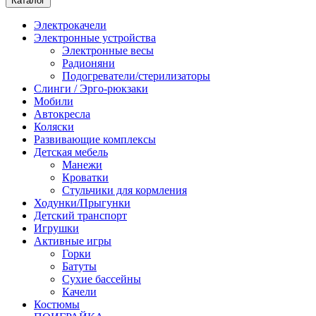
Каталог
Электрокачели
Электронные устройства
Электронные весы
Радионяни
Подогреватели/стерилизаторы
Слинги / Эрго-рюкзаки
Мобили
Автокресла
Коляски
Развивающие комплексы
Детская мебель
Манежи
Кроватки
Стульчики для кормления
Ходунки/Прыгунки
Детский транспорт
Игрушки
Активные игры
Горки
Батуты
Сухие бассейны
Качели
Костюмы