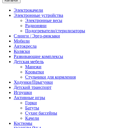
Каталог
Электрокачели
Электронные устройства
Электронные весы
Радионяни
Подогреватели/стерилизаторы
Слинги / Эрго-рюкзаки
Мобили
Автокресла
Коляски
Развивающие комплексы
Детская мебель
Манежи
Кроватки
Стульчики для кормления
Ходунки/Прыгунки
Детский транспорт
Игрушки
Активные игры
Горки
Батуты
Сухие бассейны
Качели
Костюмы