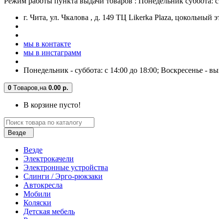
Режим работы пункта выдачи товаров : Понедельник суббота: с 
г. Чита, ул. Чкалова , д. 149 ТЦ Likerka Plaza, цокольный 
мы в контакте
мы в инстаграмм
Понедельник - суббота: с 14:00 до 18:00; Воскресенье - в
0
Tоваров,
на
0.00 р.
В корзине пусто!
Везде
Везде
Электрокачели
Электронные устройства
Слинги / Эрго-рюкзаки
Автокресла
Мобили
Коляски
Детская мебель