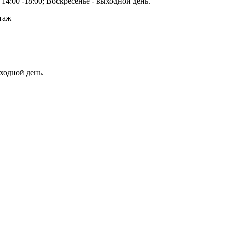
14:00 -18:00; Воскресенье - выходной день.
этаж
ыходной день.