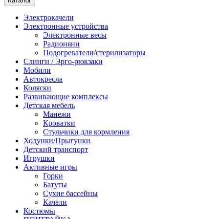
Каталог
Электрокачели
Электронные устройства
Электронные весы
Радионяни
Подогреватели/стерилизаторы
Слинги / Эрго-рюкзаки
Мобили
Автокресла
Коляски
Развивающие комплексы
Детская мебель
Манежи
Кроватки
Стульчики для кормления
Ходунки/Прыгунки
Детский транспорт
Игрушки
Активные игры
Горки
Батуты
Сухие бассейны
Качели
Костюмы