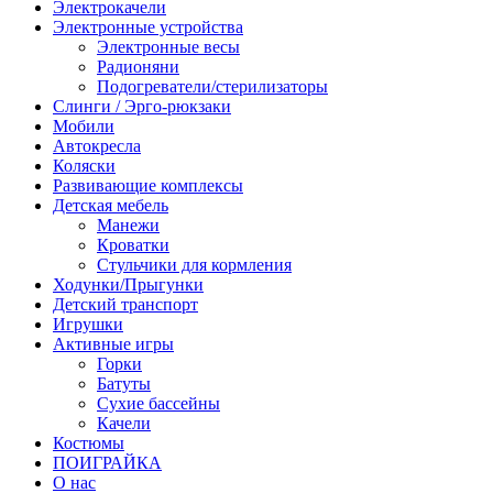
Электрокачели
Электронные устройства
Электронные весы
Радионяни
Подогреватели/стерилизаторы
Слинги / Эрго-рюкзаки
Мобили
Автокресла
Коляски
Развивающие комплексы
Детская мебель
Манежи
Кроватки
Стульчики для кормления
Ходунки/Прыгунки
Детский транспорт
Игрушки
Активные игры
Горки
Батуты
Сухие бассейны
Качели
Костюмы
ПОИГРАЙКА
О нас