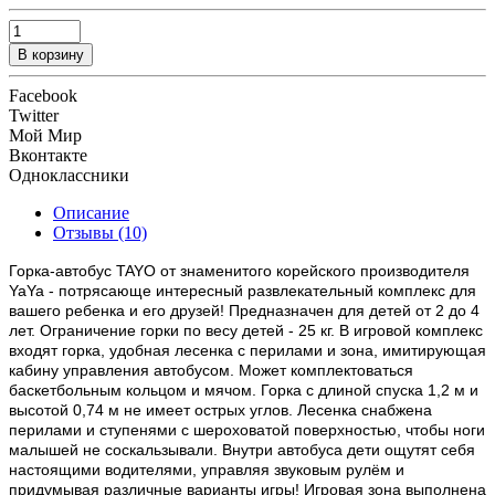
В корзину
Facebook
Twitter
Мой Мир
Вконтакте
Одноклассники
Описание
Отзывы (10)
Горка-автобус TAYO от знаменитого корейского производителя
YaYa - потрясающе интересный развлекательный комплекс для
вашего ребенка и его друзей! Предназначен для детей от 2 до 4
лет. Ограничение горки по весу детей - 25 кг. В игровой комплекс
входят горка, удобная лесенка с перилами и зона, имитирующая
кабину управления автобусом. Может комплектоваться
баскетбольным кольцом и мячом. Горка с длиной спуска 1,2 м и
высотой 0,74 м не имеет острых углов. Лесенка снабжена
перилами и ступенями с шероховатой поверхностью, чтобы ноги
малышей не соскальзывали. Внутри автобуса дети ощутят себя
настоящими водителями, управляя звуковым рулём и
придумывая различные варианты игры! Игровая зона выполнена