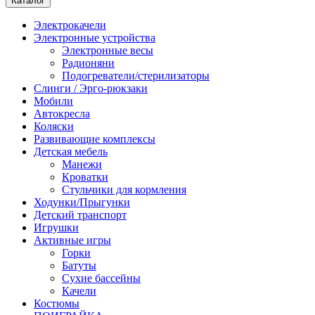
Каталог
Электрокачели
Электронные устройства
Электронные весы
Радионяни
Подогреватели/стерилизаторы
Слинги / Эрго-рюкзаки
Мобили
Автокресла
Коляски
Развивающие комплексы
Детская мебель
Манежи
Кроватки
Стульчики для кормления
Ходунки/Прыгунки
Детский транспорт
Игрушки
Активные игры
Горки
Батуты
Сухие бассейны
Качели
Костюмы