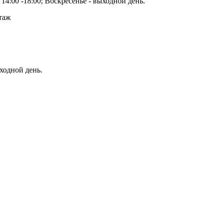
14:00 -18:00; Воскресенье - выходной день.
этаж
ыходной день.