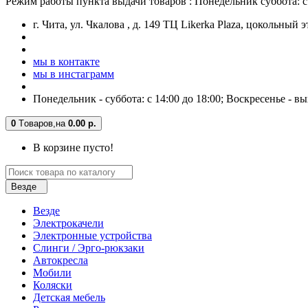
Режим работы пункта выдачи товаров : Понедельник суббота: с 
г. Чита, ул. Чкалова , д. 149 ТЦ Likerka Plaza, цокольный 
мы в контакте
мы в инстаграмм
Понедельник - суббота: с 14:00 до 18:00; Воскресенье - в
0
Tоваров,
на
0.00 р.
В корзине пусто!
Везде
Везде
Электрокачели
Электронные устройства
Слинги / Эрго-рюкзаки
Автокресла
Мобили
Коляски
Детская мебель