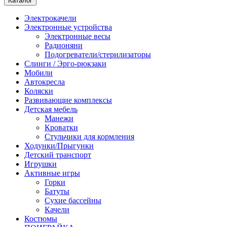
Каталог
Электрокачели
Электронные устройства
Электронные весы
Радионяни
Подогреватели/стерилизаторы
Слинги / Эрго-рюкзаки
Мобили
Автокресла
Коляски
Развивающие комплексы
Детская мебель
Манежи
Кроватки
Стульчики для кормления
Ходунки/Прыгунки
Детский транспорт
Игрушки
Активные игры
Горки
Батуты
Сухие бассейны
Качели
Костюмы