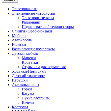
Каталог
Электрокачели
Электронные устройства
Электронные весы
Радионяни
Подогреватели/стерилизаторы
Слинги / Эрго-рюкзаки
Мобили
Автокресла
Коляски
Развивающие комплексы
Детская мебель
Манежи
Кроватки
Стульчики для кормления
Ходунки/Прыгунки
Детский транспорт
Игрушки
Активные игры
Горки
Батуты
Сухие бассейны
Качели
Костюмы