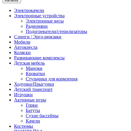
Каталог
Электрокачели
Электронные устройства
Электронные весы
Радионяни
Подогреватели/стерилизаторы
Слинги / Эрго-рюкзаки
Мобили
Автокресла
Коляски
Развивающие комплексы
Детская мебель
Манежи
Кроватки
Стульчики для кормления
Ходунки/Прыгунки
Детский транспорт
Игрушки
Активные игры
Горки
Батуты
Сухие бассейны
Качели
Костюмы