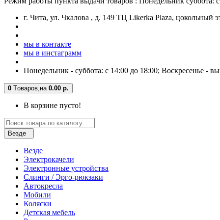
Режим работы пункта выдачи товаров : Понедельник суббота: с 
г. Чита, ул. Чкалова , д. 149 ТЦ Likerka Plaza, цокольный 
мы в контакте
мы в инстаграмм
Понедельник - суббота: с 14:00 до 18:00; Воскресенье - в
0
Tоваров,
на
0.00 р.
В корзине пусто!
Везде
Везде
Электрокачели
Электронные устройства
Слинги / Эрго-рюкзаки
Автокресла
Мобили
Коляски
Детская мебель