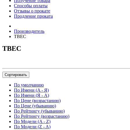
Получение товара
Способы оплаты
Отзывы о прокате
Продление проката
Производитель
ТВЕС
ТВЕС
Сортировать
По умолчанию
По Имени (A - Я)
По Имени (Я - A)
По Цене (возрастанию)
По Цене (убыванию)
По Рейтингу (убыванию)
По Рейтингу (возрастанию)
По Модели (A - Z)
По Модели (Z - A)