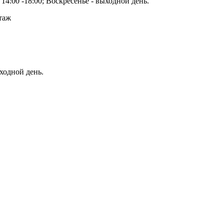
14:00 -18:00; Воскресенье - выходной день.
этаж
ыходной день.