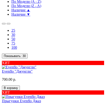
По Модели (A - Z)
По Модели (Z - A)
Наличие ▲
Наличие ▼
25
30
50
75
100
Показывать:
30
ХИТ
Evenflo "Джунгли"
700.00 р.
В корзину
ХИТ
Прыгунки Evenflo Джаз