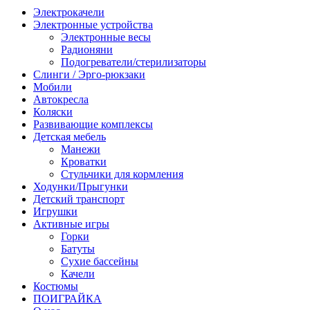
Электрокачели
Электронные устройства
Электронные весы
Радионяни
Подогреватели/стерилизаторы
Слинги / Эрго-рюкзаки
Мобили
Автокресла
Коляски
Развивающие комплексы
Детская мебель
Манежи
Кроватки
Стульчики для кормления
Ходунки/Прыгунки
Детский транспорт
Игрушки
Активные игры
Горки
Батуты
Сухие бассейны
Качели
Костюмы
ПОИГРАЙКА