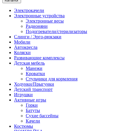
Каталог
Электрокачели
Электронные устройства
Электронные весы
Радионяни
Подогреватели/стерилизаторы
Слинги / Эрго-рюкзаки
Мобили
Автокресла
Коляски
Развивающие комплексы
Детская мебель
Манежи
Кроватки
Стульчики для кормления
Ходунки/Прыгунки
Детский транспорт
Игрушки
Активные игры
Горки
Батуты
Сухие бассейны
Качели
Костюмы