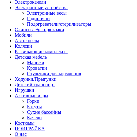
Электрокачели
Электронные устройства
Электронные весы
Радионяни
Подогреватели/стерилизаторы
Слинги / Эрго-рюкзаки
Мобили
Автокресла
Коляски
Развивающие комплексы
Детская мебель
Манежи
Кроватки
Стульчики для кормления
Ходунки/Прыгунки
Детский транспорт
Игрушки
Активные игры
Горки
Батуты
Сухие бассейны
Качели
Костюмы
ПОИГРАЙКА
О нас