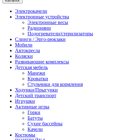
Каталог
Электрокачели
Электронные устройства
Электронные весы
Радионяни
Подогреватели/стерилизаторы
Слинги / Эрго-рюкзаки
Мобили
Автокресла
Коляски
Развивающие комплексы
Детская мебель
Манежи
Кроватки
Стульчики для кормления
Ходунки/Прыгунки
Детский транспорт
Игрушки
Активные игры
Горки
Батуты
Сухие бассейны
Качели
Костюмы