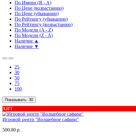
По Имени (Я - A)
По Цене (возрастанию)
По Цене (убыванию)
По Рейтингу (убыванию)
По Рейтингу (возрастанию)
По Модели (A - Z)
По Модели (Z - A)
Наличие ▲
Наличие ▼
25
30
50
75
100
Показывать:
30
ХИТ
Игровой центр "Волшебное сафари"
500.00 р.