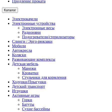
Продление проката
Каталог
Электрокачели
Электронные устройства
Электронные весы
Радионяни
Подогреватели/стерилизаторы
Слинги / Эрго-рюкзаки
Мобили
Автокресла
Коляски
Развивающие комплексы
Детская мебель
Манежи
Кроватки
Стульчики для кормления
Ходунки/Прыгунки
Детский транспорт
Игрушки
Активные игры
Горки
Батуты
Сухие бассейны