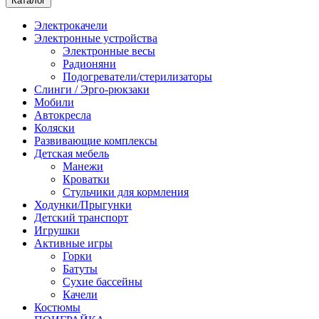
Каталог
Электрокачели
Электронные устройства
Электронные весы
Радионяни
Подогреватели/стерилизаторы
Слинги / Эрго-рюкзаки
Мобили
Автокресла
Коляски
Развивающие комплексы
Детская мебель
Манежи
Кроватки
Стульчики для кормления
Ходунки/Прыгунки
Детский транспорт
Игрушки
Активные игры
Горки
Батуты
Сухие бассейны
Качели
Костюмы