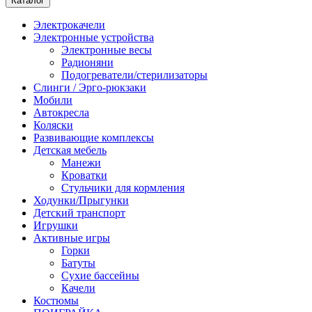
Каталог
Электрокачели
Электронные устройства
Электронные весы
Радионяни
Подогреватели/стерилизаторы
Слинги / Эрго-рюкзаки
Мобили
Автокресла
Коляски
Развивающие комплексы
Детская мебель
Манежи
Кроватки
Стульчики для кормления
Ходунки/Прыгунки
Детский транспорт
Игрушки
Активные игры
Горки
Батуты
Сухие бассейны
Качели
Костюмы