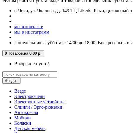
Режим работы пункта выдачи товаров : Понедельник суббота: с 
г. Чита, ул. Чкалова , д. 149 ТЦ Likerka Plaza, цокольный 
мы в контакте
мы в инстаграмм
Понедельник - суббота: с 14:00 до 18:00; Воскресенье - в
0
Tоваров,
на
0.00 р.
В корзине пусто!
Везде
Везде
Электрокачели
Электронные устройства
Слинги / Эрго-рюкзаки
Автокресла
Мобили
Коляски
Детская мебель