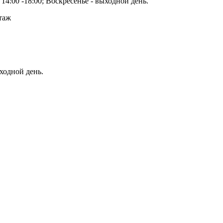
14:00 -18:00; Воскресенье - выходной день.
этаж
ыходной день.