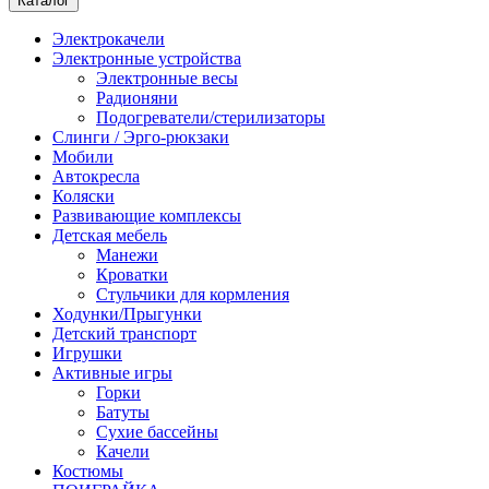
Каталог
Электрокачели
Электронные устройства
Электронные весы
Радионяни
Подогреватели/стерилизаторы
Слинги / Эрго-рюкзаки
Мобили
Автокресла
Коляски
Развивающие комплексы
Детская мебель
Манежи
Кроватки
Стульчики для кормления
Ходунки/Прыгунки
Детский транспорт
Игрушки
Активные игры
Горки
Батуты
Сухие бассейны
Качели
Костюмы