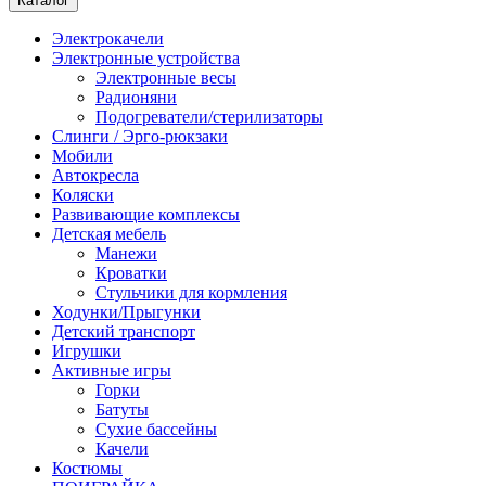
Каталог
Электрокачели
Электронные устройства
Электронные весы
Радионяни
Подогреватели/стерилизаторы
Слинги / Эрго-рюкзаки
Мобили
Автокресла
Коляски
Развивающие комплексы
Детская мебель
Манежи
Кроватки
Стульчики для кормления
Ходунки/Прыгунки
Детский транспорт
Игрушки
Активные игры
Горки
Батуты
Сухие бассейны
Качели
Костюмы